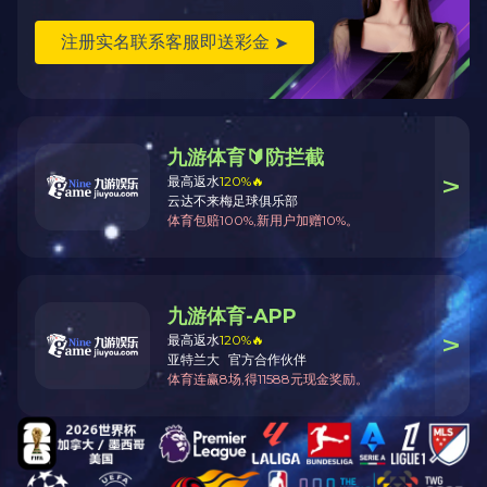
刘继强董事长表示，开云足球生物秉着“面向农业，深入
产业”的奋斗目标，承办此次会议，希望通过全行业通力
合作、群策群力，一起打破限制我国畜禽种业可持续发
展的壁垒。
论坛围绕畜禽行业现状、困境、政策、发展趋势、新技
术等多维度交流，会议内容丰富，形式多样。沙龙会议
以“直击畜牧业产业化发展难题，实现产业链上下游联动
发展”为议题，分享了非洲猪瘟情况下如何做好基因组选
择育种及新技术在畜禽育种中的应用等内容，聚焦产业
第一线，探讨全产业链联动发展模式。
会议期间还举行了地理标志北京鸭基因鉴定技术研发暨
家禽分子标记辅助育种平台启动仪式、北京小龙潜行科
技有限公司和开云足球战略合作签约仪式。