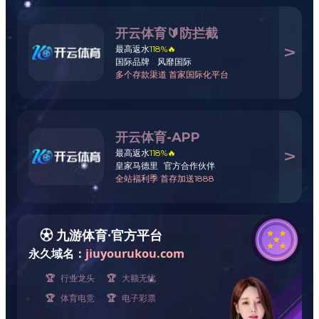
微生物组学
>
宏基因组测序
宏基因组测序
宏基因组测序
宏基因组测序
简要概述
宏基因组学（Metagenomics），是以特定生境中的整个微生物
群落作为研究对象，无需分离培养，直接提取环境样本DNA进行
测序，研究环境微生物的群落结构、物种分类、系统进化、基因
功能及代谢网络等，已广泛应用于微生物领域。
应用场景
01.
畜牧领域