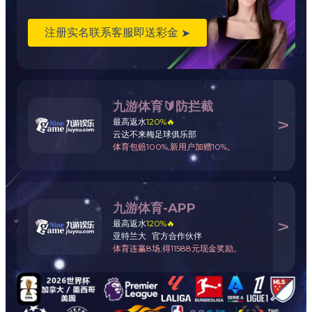
肠道、瘤胃 ( 如产甲烷菌类群 ) 与动物健康 / 营养消化研究等。
02.
农业领域
根据微生物与植物互作、农业耕作 / 施肥处理与土壤微生物群落
研究等。
03.
环境领域
污水治理、石油降解、酸性矿水处理及海洋环境研究等。
04.
生物能源
特殊功能的菌株、基因挖掘、工程菌的开发研究。
技术优势