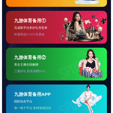
道微生物来增强肠道屏障基因和免疫基因的表达，为改进育种策
略和开发饲料干预方面提供了应用潜力。
参考文献
Hu, Z., Yao, Y., Chen, F., Feng, L., Yuan, Z., Deng, J., Huang,
L., Yin, Y., & Tang, X. (2024). Integrated analyses of the
intestinal microbiome and transcriptome in Ningxiang
piglets. Genomics, 116(5), 110919.
https://doi.org/10.1016/j.ygeno.2024.110919
服务流程
种业服务
科技服务